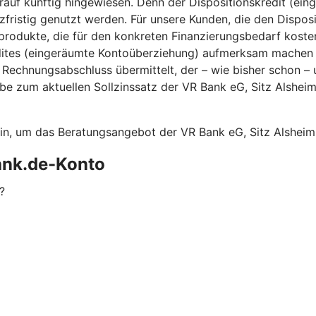
f künftig hingewiesen. Denn der Dispositionskredit (einge
 kurzfristig genutzt werden. Für unsere Kunden, die den Disp
tprodukte, die für den konkreten Finanzierungsbedarf koste
dites (eingeräumte Kontoüberziehung) aufmerksam machen un
n Rechnungsabschluss übermittelt, der – wie bisher schon 
be zum aktuellen Sollzinssatz der VR Bank eG, Sitz Alsheim
sein, um das Beratungsangebot der VR Bank eG, Sitz Alshei
ank.de-Konto
?