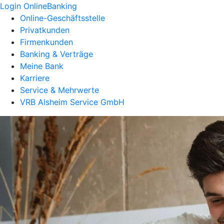
Login OnlineBanking
Online-Geschäftsstelle
Privatkunden
Firmenkunden
Banking & Verträge
Meine Bank
Karriere
Service & Mehrwerte
VRB Alsheim Service GmbH