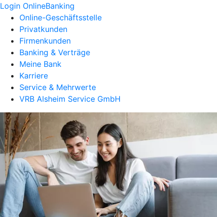
Login OnlineBanking
Online-Geschäftsstelle
Privatkunden
Firmenkunden
Banking & Verträge
Meine Bank
Karriere
Service & Mehrwerte
VRB Alsheim Service GmbH