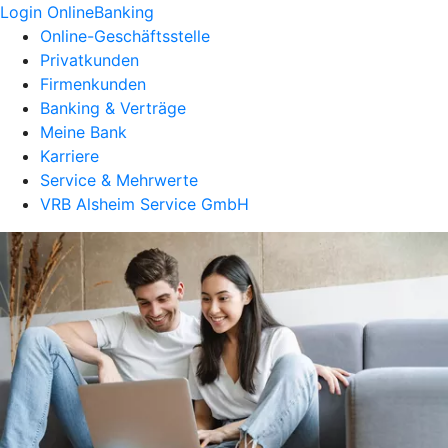
Login OnlineBanking
Online-Geschäftsstelle
Privatkunden
Firmenkunden
Banking & Verträge
Meine Bank
Karriere
Service & Mehrwerte
VRB Alsheim Service GmbH