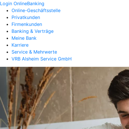
Login OnlineBanking
Online-Geschäftsstelle
Privatkunden
Firmenkunden
Banking & Verträge
Meine Bank
Karriere
Service & Mehrwerte
VRB Alsheim Service GmbH