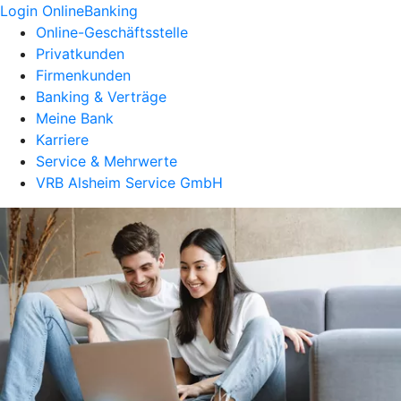
Login OnlineBanking
Online-Geschäftsstelle
Privatkunden
Firmenkunden
Banking & Verträge
Meine Bank
Karriere
Service & Mehrwerte
VRB Alsheim Service GmbH